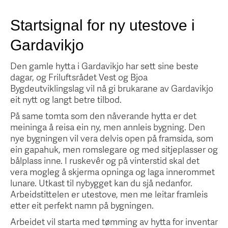
Startsignal for ny utestove i
Gardavikjo
Den gamle hytta i Gardavikjo har sett sine beste
dagar, og Friluftsrådet Vest og Bjoa
Bygdeutviklingslag vil nå gi brukarane av Gardavikjo
eit nytt og langt betre tilbod.
På same tomta som den nåverande hytta er det
meininga å reisa ein ny, men annleis bygning. Den
nye bygningen vil vera delvis open på framsida, som
ein gapahuk, men romslegare og med sitjeplasser og
bålplass inne. I ruskevêr og på vinterstid skal det
vera mogleg å skjerma opninga og laga innerommet
lunare. Utkast til nybygget kan du sjå nedanfor.
Arbeidstittelen er utestove, men me leitar framleis
etter eit perfekt namn på bygningen.
Arbeidet vil starta med tømming av hytta for inventar