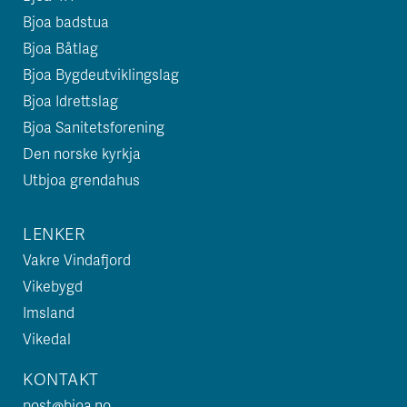
Bjoa badstua
Bjoa Båtlag
Bjoa Bygdeutviklingslag
Bjoa Idrettslag
Bjoa Sanitetsforening
Den norske kyrkja
Utbjoa grendahus
LENKER
Vakre Vindafjord
Vikebygd
Imsland
Vikedal
KONTAKT
post@bjoa.no