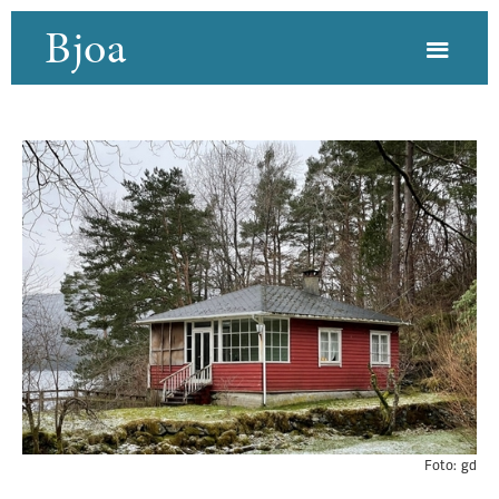
Bjoa
Foto:
gd