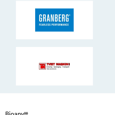
Bjoanytt