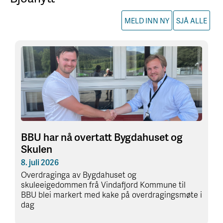
MELD INN NY
SJÅ ALLE
BBU har nå overtatt Bygdahuset og
Skulen
8. juli 2026
Overdraginga av Bygdahuset og
skuleeigedommen frå Vindafjord Kommune til
BBU blei markert med kake på overdragingsmøte i
dag