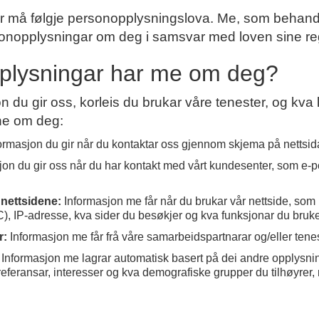
 må følgje personopplysningslova. Me, som behandl
sonopplysningar om deg i samsvar med loven sine reg
plysningar har me om deg?
 du gir oss, korleis du brukar våre tenester, og kva 
ne om deg:
ormasjon du gir når du kontaktar oss gjennom skjema på nettsida
jon du gir oss når du har kontakt med vårt kundesenter, som e-
 nettsidene:
Informasjon me får når du brukar vår nettside, som
C), IP-adresse, kva sider du besøkjer og kva funksjonar du bruke
r:
Informasjon me får frå våre samarbeidspartnarar og/eller tene
Informasjon me lagrar automatisk basert på dei andre opplysni
feransar, interesser og kva demografiske grupper du tilhøyrer