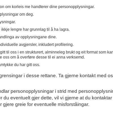
jon om korleis me handterer dine personopplysningar.
plysningar om deg.
ysningar.
kkje lengre har grunnlag til å ha lagra.
andlinga av opplysningane dine.
ividuelle avgjersler, inkludert profilering.
tt til oss i en strukturert, alminneleg brukt og eit format som ka
be oss om å overføre desse til ei anna verksemd.
mtykke du har gitt oss.
vgrensingar i desse rettane. Ta gjerne kontakt med os
dlar personopplysningar i strid med personopplysnin
Før du eventuelt gjer dette, vil vi gjerne at du kontakta
 gjere greie for eventuelle misforståingar.