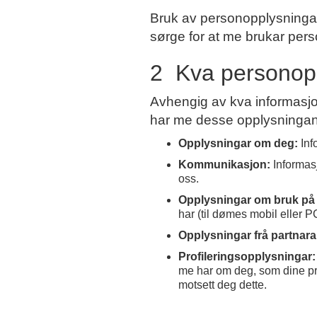
Bruk av personopplysningar
sørge for at me brukar per
2 Kva personop
Avhengig av kva informasjon
har me desse opplysninga
Opplysningar om deg:
Inf
Kommunikasjon:
Informas
oss.
Opplysningar om bruk på
har (til dømes mobil eller P
Opplysningar frå partnara
Profileringsopplysningar:
me har om deg, som dine pre
motsett deg dette.