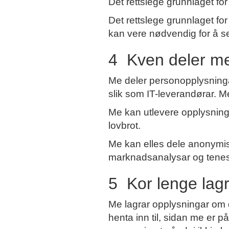
Det rettslege grunnlaget fo
Det rettslege grunnlaget fo
kan vere nødvendig for å 
4 Kven deler m
Me deler personopplysningar
slik som IT-leverandørar. M
Me kan utlevere opplysningar
lovbrot.
Me kan elles dele anonymis
marknadsanalysar og tenes
5 Kor lenge lag
Me lagrar opplysningar om d
henta inn til, sidan me er p