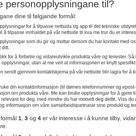
 personopplysningane til?
ne dine til følgjande formål:
plysningar for å tilpasse nettsida og app til det tekniske utstyr
å tilpasse innhaldet på vår nettside til kva me trur du er interes
pplysningar som du gir og mottar dersom du har kontakt med oss
ditt.
ikk for å forbetre og vidareutvikle produkta våre og tenester. Så
plysningar, utan at me veit at informasjonen er knytt spesifikt 
n sendt gjennom kontaktskjema på vår nettside blir lagra for å 
uke din kontaktinformasjon (til dømes telefonnummer og epost-
sjon om produkta våre. Me kan bruke opplysningar for å gjere ti
elevant for deg, med mindre du har motsett deg dette. Viss du ø
og informasjon om våre samarbeidspartnarar sine produkt og ten
r formål
1
,
3
og
4
er vår interesse i å kunne tilby, vida
re.