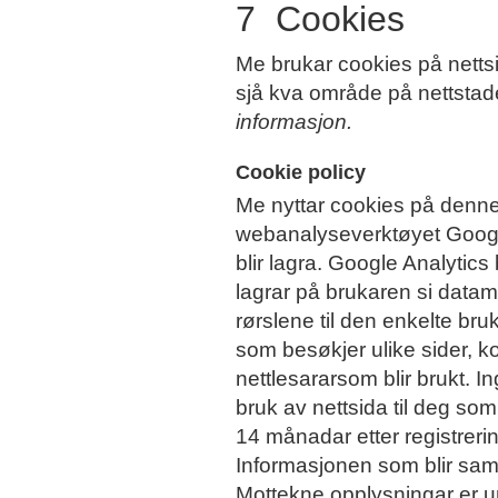
7 Cookies
Me brukar cookies på nettsid
sjå kva område på nettstad
informasjon.
Cookie policy
Me nyttar cookies på denne 
webanalyseverktøyet Googl
blir lagra. Google Analytics
lagrar på brukaren si datam
rørslene til den enkelte br
som besøkjer ulike sider, k
nettlesararsom blir brukt. 
bruk av nettsida til deg som
14 månadar etter registreri
Informasjonen som blir saml
Mottekne opplysningar er un