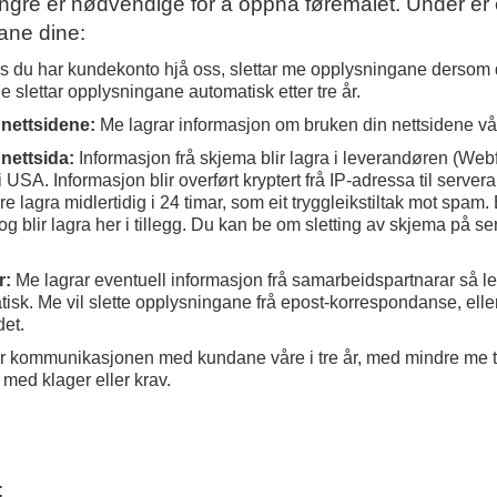
engre er nødvendige for å oppnå føremålet. Under er e
ane dine:
s du har kundekonto hjå oss, slettar me opplysningane dersom 
 slettar opplysningane automatisk etter tre år.
 nettsidene:
Me lagrar informasjon om bruken din nettsidene vår
nettsida:
Informasjon frå skjema blir lagra i leverandøren (Webf
SA. Informasjon blir overført kryptert frå IP-adressa til server
re lagra midlertidig i 24 timar, som eit tryggleikstiltak mot spam.
og blir lagra her i tillegg. Du kan be om sletting av skjema på se
r:
Me lagrar eventuell informasjon frå samarbeidspartnarar så l
tomatisk. Me vil slette opplysningane frå epost-korrespondanse, el
det.
r kommunikasjonen med kundane våre i tre år, med mindre me tr
 med klager eller krav.
: