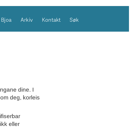
Bjoa
Arkiv
Kontakt
Søk
ingane dine. I
 om deg, korleis
fiserbar
kk eller