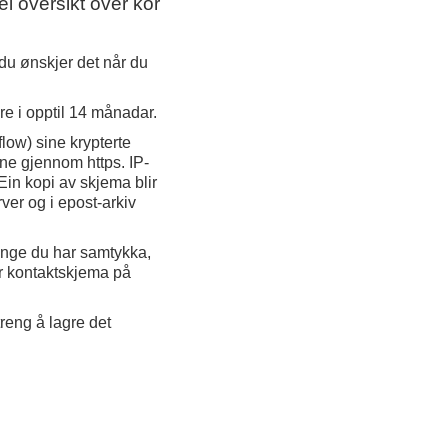
i oversikt over kor
du ønskjer det når du
e i opptil 14 månadar.
low) sine krypterte
ane gjennom https. IP-
 Ein kopi av skjema blir
rver og i epost-arkiv
enge du har samtykka,
ler kontaktskjema på
eng å lagre det