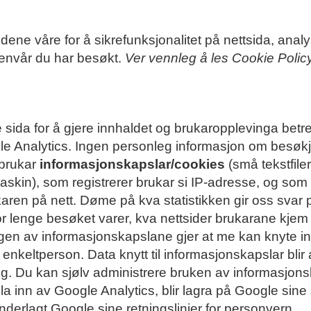
ene våre for å sikrefunksjonalitet på nettsida, analys
envår du har besøkt.
Ver vennleg å les Cookie Policy
sida for å gjere innhaldet og brukaropplevinga betre
e Analytics. Ingen personleg informasjon om besøkj
 brukar
informasjonskapslar/cookies
(små tekstfile
askin), som registrerer brukar si IP-adresse, og som
ukaren på nett. Døme på kva statistikken gir oss svar
or lenge besøket varer, kva nettsider brukarane kjem
Ingen av informasjonskapslane gjer at me kan knyte 
 enkeltperson. Data knytt til informasjonskapslar blir
ng. Du kan sjølv administrere bruken av informasjons
a inn av Google Analytics, blir lagra på Google sine
derlagt Google sine retningslinjer for personvern.