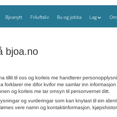
Bjoanytt
Friluftsliv
Bu og jobba
Lag
Om 
å bjoa.no
ha tillit til oss og korleis me handterer personopplysn
forklarer me difor kvifor me samlar inn informasjon
en og korleis me tar omsyn til personvernet ditt.
sningar og vurderingar som kan knytast til ein identi
 dømes vere namn og kontaktinformasjon, kjøpshistori