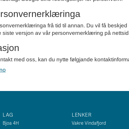
ersonvernerklæringa
onvernerklæringa frå tid til annan. Du vil få beskje
nne siste versjon av vår personvernerklæring på nettsi
asjon
ntakt med oss, kan du nytte følgjande kontaktinform
no
LAG
LENKER
Bjoa 4H
Vakre Vindafjord