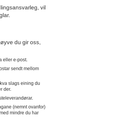
ingsansvarleg, vil
lar.
løyve du gir oss,
 eller e-post.
postar sendt mellom
 kva slags eining du
r der.
steleverandørar.
ngane (nemnt ovanfor)
, med mindre du har