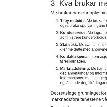
3 Kva brukar me
Me brukar personopplysninga
Tilby nettside:
Me brukar op
også bruke opplysningane til 
Kundeservice:
Me lagrar o
administrere kundeforholdet 
Statistikk:
Me samlar statist
gjer me dette med anonyme op
Kontaktskjema:
Informasjo
førespurnaden.
Marknadsføring:
Me kan br
deg anbefalingar og informa
informasjonen mest mogleg r
også sende deg tilrådingar 
Det rettslege grunnlaget fo
marknadsføre tenestene vå