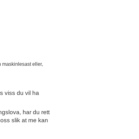
n maskinlesast eller,
s viss du vil ha
gslova, har du rett
r oss slik at me kan