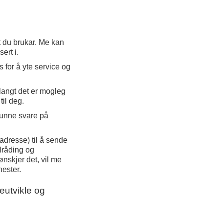
et du brukar. Me kan
sert i.
 for å yte service og
 langt det er mogleg
til deg.
kunne svare på
adresse) til å sende
lråding og
nskjer det, vil me
ester.
reutvikle og