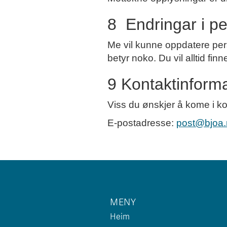
8 Endringar i p
Me vil kunne oppdatere pers
betyr noko. Du vil alltid fi
9 Kontaktinform
Viss du ønskjer å kome i ko
E-postadresse:
post@bjoa.
MENY
Heim