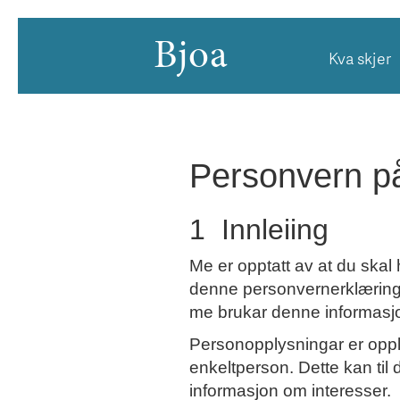
Bjoa
Kva skjer
Personvern p
1 Innleiing
Me er opptatt av at du skal 
denne personvernerklæringa 
me brukar denne informasjon
Personopplysningar er opply
enkeltperson. Dette kan til
informasjon om interesser.