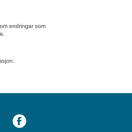
d om endringar som
da.
asjon: