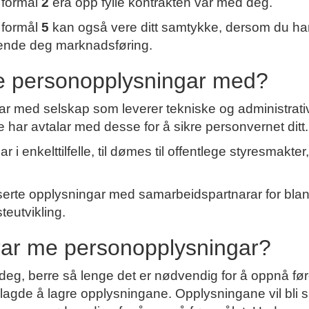
r formål
2
erå opp fylle kontrakten vår med deg.
r formål
5
kan også vere ditt samtykke, dersom du har 
sende deg marknadsføring.
e personopplysningar med?
 med selskap som leverer tekniske og administrative
e har avtalar med desse for å sikre personvernet ditt.
 i enkelttilfelle, til dømes til offentlege styresmakt
erte opplysningar med samarbeidspartnarar for bla
teutvikling.
rar me personopplysningar?
eg, berre så lenge det er nødvendig for å oppnå før
ålagde å lagre opplysningane. Opplysningane vil bli sl