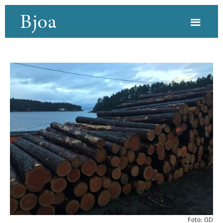
Bjoa
Foto:
GD