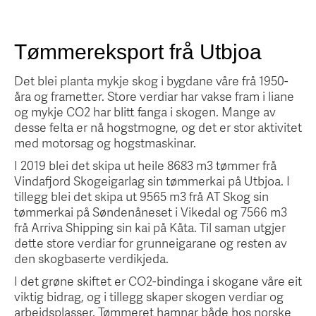
Tømmereksport frå Utbjoa
Det blei planta mykje skog i bygdane våre frå 1950-
åra og frametter. Store verdiar har vakse fram i liane
og mykje CO2 har blitt fanga i skogen. Mange av
desse felta er nå hogstmogne, og det er stor aktivitet
med motorsag og hogstmaskinar.
I 2019 blei det skipa ut heile 8683 m3 tømmer frå
Vindafjord Skogeigarlag sin tømmerkai på Utbjoa. I
tillegg blei det skipa ut 9565 m3 frå AT Skog sin
tømmerkai på Søndenåneset i Vikedal og 7566 m3
frå Arriva Shipping sin kai på Kåta. Til saman utgjer
dette store verdiar for grunneigarane og resten av
den skogbaserte verdikjeda.
I det grøne skiftet er CO2-bindinga i skogane våre eit
viktig bidrag, og i tillegg skaper skogen verdiar og
arbeidsplasser. Tømmeret hamnar både hos norske