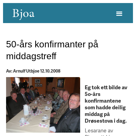
Bjoa
50-års konfirmanter på
middagstreff
Av: Arnulf Utbjoe 12.10.2008
Eg tok ett bilde av
5o-års
konfirmantene
som hadde deilig
middag på
Drøsestova i dag.
Lesarane av