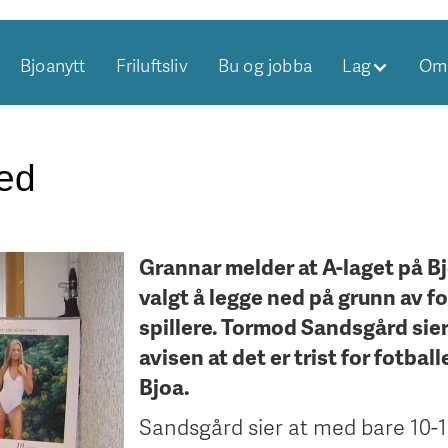
Bjoanytt
Friluftsliv
Bu og jobba
Lag
Om 
ned
Grannar melder at A-laget på B
valgt å legge ned på grunn av fo
spillere. Tormod Sandsgård sier 
avisen at det er trist for fotbal
Bjoa.
Sandsgård sier at med bare 10-