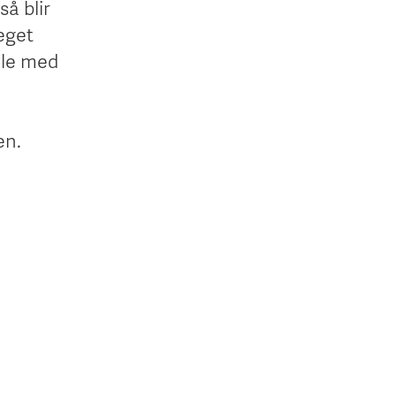
å blir
 eget
ille med
en.