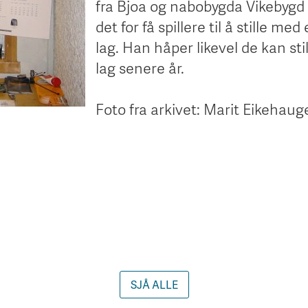
fra Bjoa og nabobygda Vikebygd s
det for få spillere til å stille med
lag. Han håper likevel de kan st
lag senere år.
Foto fra arkivet: Marit Eikehaug
SJÅ ALLE