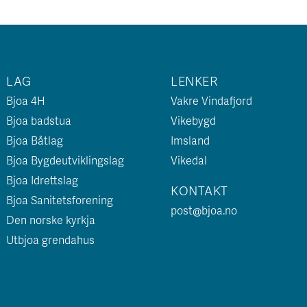
LAG
LENKER
Bjoa 4H
Vakre Vindafjord
Bjoa badstua
Vikebygd
Bjoa Båtlag
Imsland
Bjoa Bygdeutviklingslag
Vikedal
Bjoa Idrettslag
KONTAKT
Bjoa Sanitetsforening
post@bjoa.no
Den norske kyrkja
Utbjoa grendahus