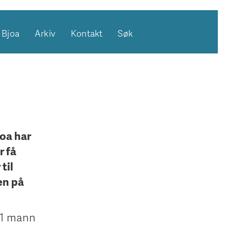
Bjoa
Arkiv
Kontakt
Søk
joa har
r få
til
len på
11 mann