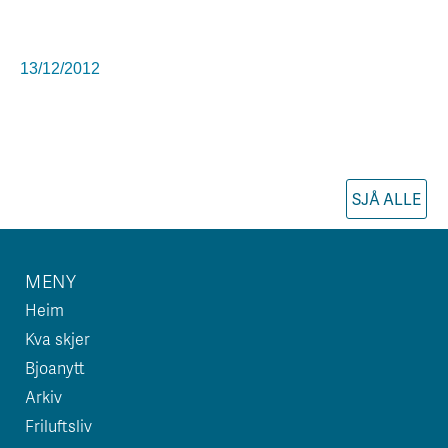
13/12/2012
SJÅ ALLE
MENY
Heim
Kva skjer
Bjoanytt
Arkiv
Friluftsliv