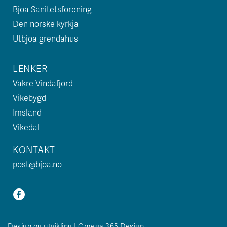
Bjoa Sanitetsforening
Den norske kyrkja
Utbjoa grendahus
LENKER
Vakre Vindafjord
Vikebygd
Imsland
Vikedal
KONTAKT
post@bjoa.no
Design og utvikling | Omega 365 Design