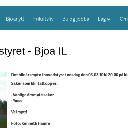
Bjoanytt
Friluftsliv
Bu og jobba
Lag
Om 
tyret - Bjoa IL
Det blir årsmøte i hovedstyret onsdag den 03.03.10 kl 20.00 på k
Saker som blir tatt opp er:
- Vanlige årsmøte saker
- Ymse
Vel møtt!
Foto: Kenneth Hamre