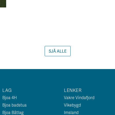
SJÅ ALLE
LAG
LENKER
Bjoa 4H
Vakre Vindafjord
Bjoa badstua
Vikebygd
Bjoa Båtlag
Imsland