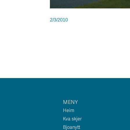
2/3/2010
MENY
Heim
Kva skjer
Bjoanytt