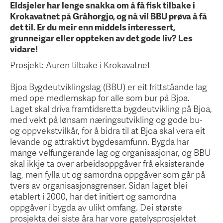
Eldsjeler har lenge snakka om å få fisk tilbake i
Krokavatnet på Gråhorgjo, og nå vil BBU prøva å få
det til. Er du meir enn middels interessert,
grunneigar eller oppteken av det gode liv? Les
vidare!
Prosjekt: Auren tilbake i Krokavatnet
Bjoa Bygdeutviklingslag (BBU) er eit frittståande lag
med ope medlemskap for alle som bur på Bjoa.
Laget skal driva framtidsretta bygdeutvikling på Bjoa,
med vekt på lønsam næringsutvikling og gode bu-
og oppvekstvilkår, for å bidra til at Bjoa skal vera eit
levande og attraktivt bygdesamfunn. Bygda har
mange velfungerande lag og organisasjonar, og BBU
skal ikkje ta over arbeidsoppgåver frå eksisterande
lag, men fylla ut og samordna oppgåver som går på
tvers av organisasjonsgrenser. Sidan laget blei
etablert i 2000, har det initiert og samordna
oppgåver i bygda av ulikt omfang. Dei største
prosjekta dei siste åra har vore gatelysprosjektet