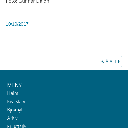
Foto: Gunnar Dalen
10/10/2017
SJÅ ALLE
MENY
Heim
Kva skjer
Bjoanytt
Arkiv
Friluftsliv