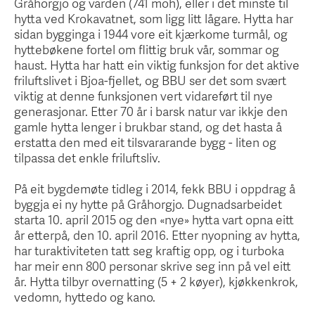
Gråhorgjo og varden (741 moh), eller i det minste til
hytta ved Krokavatnet, som ligg litt lågare. Hytta har
sidan bygginga i 1944 vore eit kjærkome turmål, og
hyttebøkene fortel om flittig bruk vår, sommar og
haust. Hytta har hatt ein viktig funksjon for det aktive
friluftslivet i Bjoa-fjellet, og BBU ser det som svært
viktig at denne funksjonen vert vidareført til nye
generasjonar. Etter 70 år i barsk natur var ikkje den
gamle hytta lenger i brukbar stand, og det hasta å
erstatta den med eit tilsvararande bygg - liten og
tilpassa det enkle friluftsliv.
På eit bygdemøte tidleg i 2014, fekk BBU i oppdrag å
byggja ei ny hytte på Gråhorgjo. Dugnadsarbeidet
starta 10. april 2015 og den «nye» hytta vart opna eitt
år etterpå, den 10. april 2016. Etter nyopning av hytta,
har turaktiviteten tatt seg kraftig opp, og i turboka
har meir enn 800 personar skrive seg inn på vel eitt
år. Hytta tilbyr overnatting (5 + 2 køyer), kjøkkenkrok,
vedomn, hyttedo og kano.