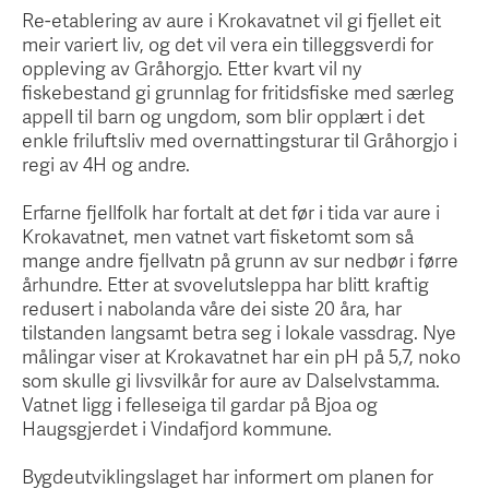
Re-etablering av aure i Krokavatnet vil gi fjellet eit
meir variert liv, og det vil vera ein tilleggsverdi for
oppleving av Gråhorgjo. Etter kvart vil ny
fiskebestand gi grunnlag for fritidsfiske med særleg
appell til barn og ungdom, som blir opplært i det
enkle friluftsliv med overnattingsturar til Gråhorgjo i
regi av 4H og andre.
Erfarne fjellfolk har fortalt at det før i tida var aure i
Krokavatnet, men vatnet vart fisketomt som så
mange andre fjellvatn på grunn av sur nedbør i førre
århundre. Etter at svovelutsleppa har blitt kraftig
redusert i nabolanda våre dei siste 20 åra, har
tilstanden langsamt betra seg i lokale vassdrag. Nye
målingar viser at Krokavatnet har ein pH på 5,7, noko
som skulle gi livsvilkår for aure av Dalselvstamma.
Vatnet ligg i felleseiga til gardar på Bjoa og
Haugsgjerdet i Vindafjord kommune.
Bygdeutviklingslaget har informert om planen for