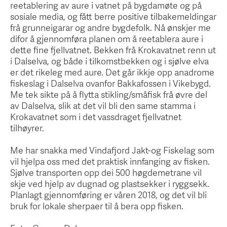
reetablering av aure i vatnet på bygdamøte og på
sosiale media, og fått berre positive tilbakemeldingar
frå grunneigarar og andre bygdefolk. Nå ønskjer me
difor å gjennomføra planen om å reetablera aure i
dette fine fjellvatnet. Bekken frå Krokavatnet renn ut
i Dalselva, og både i tilkomstbekken og i sjølve elva
er det rikeleg med aure. Det går ikkje opp anadrome
fiskeslag i Dalselva ovanfor Bakkafossen i Vikebygd.
Me tek sikte på å flytta stikling/småfisk frå øvre del
av Dalselva, slik at det vil bli den same stamma i
Krokavatnet som i det vassdraget fjellvatnet
tilhøyrer.
Me har snakka med Vindafjord Jakt-og Fiskelag som
vil hjelpa oss med det praktisk innfanging av fisken.
Sjølve transporten opp dei 500 høgdemetrane vil
skje ved hjelp av dugnad og plastsekker i ryggsekk.
Planlagt gjennomføring er våren 2018, og det vil bli
bruk for lokale sherpaer til å bera opp fisken.