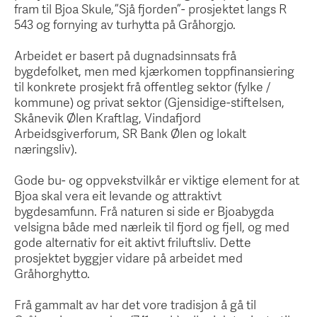
fram til Bjoa Skule, ”Sjå fjorden”- prosjektet langs R
543 og fornying av turhytta på Gråhorgjo.
Arbeidet er basert på dugnadsinnsats frå
bygdefolket, men med kjærkomen toppfinansiering
til konkrete prosjekt frå offentleg sektor (fylke /
kommune) og privat sektor (Gjensidige-stiftelsen,
Skånevik Ølen Kraftlag, Vindafjord
Arbeidsgiverforum, SR Bank Ølen og lokalt
næringsliv).
Gode bu- og oppvekstvilkår er viktige element for at
Bjoa skal vera eit levande og attraktivt
bygdesamfunn. Frå naturen si side er Bjoabygda
velsigna både med nærleik til fjord og fjell, og med
gode alternativ for eit aktivt friluftsliv. Dette
prosjektet byggjer vidare på arbeidet med
Gråhorghytto.
Frå gammalt av har det vore tradisjon å gå til