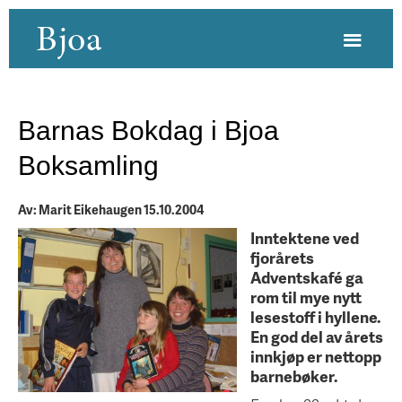
Bjoa
Barnas Bokdag i Bjoa
Boksamling
Av: Marit Eikehaugen 15.10.2004
Inntektene ved
fjorårets
Adventskafé ga
rom til mye nytt
lesestoff i hyllene.
En god del av årets
innkjøp er nettopp
barnebøker.