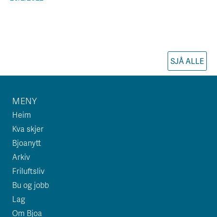
SJÅ ALLE
MENY
Heim
Kva skjer
Bjoanytt
Arkiv
Friluftsliv
Bu og jobb
Lag
Om Bjoa