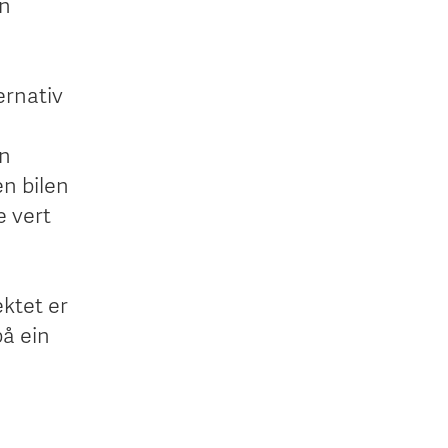
in
ernativ
in
en bilen
e vert
ektet er
på ein