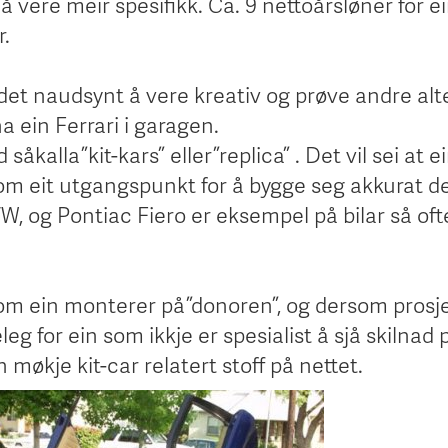
å vere meir spesifikk. Ca. 9 nettoårsløner for e
r.
 det naudsynt å vere kreativ og prøve andre alt
 ein Ferrari i garagen.
kalla ”kit-kars” eller ”replica” . Det vil sei at e
som eit utgangspunkt for å bygge seg akkurat d
VW, og Pontiac Fiero er eksempel på bilar så oft
 som ein monterer på ”donoren”, og dersom prosj
eg for ein som ikkje er spesialist å sjå skilnad 
n møkje kit-car relatert stoff på nettet.