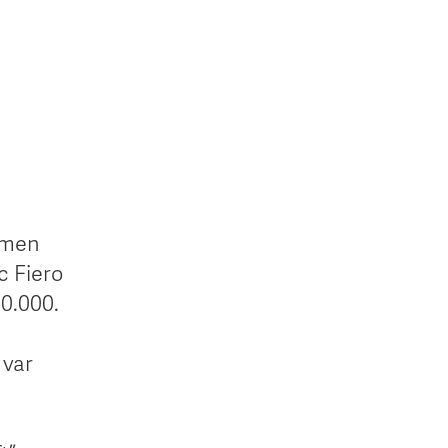
, men
c Fiero
00.000.
 var