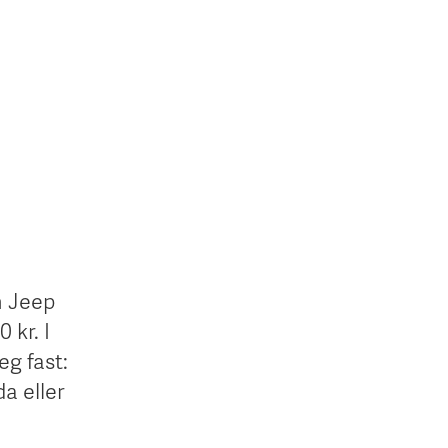
n Jeep
 kr. I
eg fast:
da eller