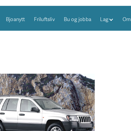
Bjoanytt
Friluftsliv
Bu og jobba
Lag
Om 