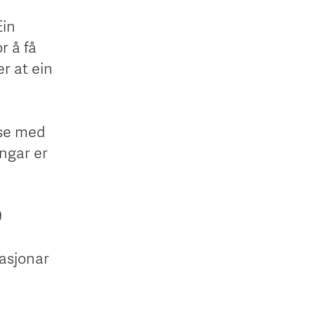
Ein
r å få
er at ein
else med
engar er
9
tasjonar