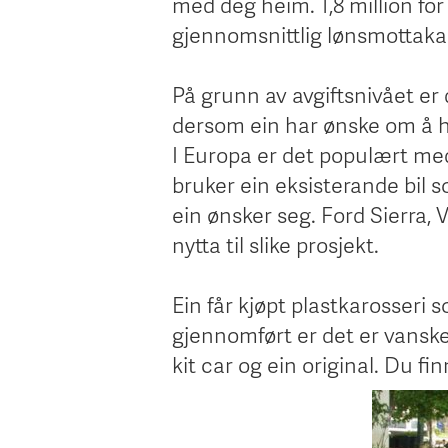
med deg heim. 1,8 million for 
gjennomsnittlig lønsmottaka
På grunn av avgiftsnivået er
dersom ein har ønske om å ha
I Europa er det populært med så
bruker ein eksisterande bil 
ein ønsker seg. Ford Sierra, 
nytta til slike prosjekt.
Ein får kjøpt plastkarosseri
gjennomført er det er vanskel
kit car og ein original. Du fin