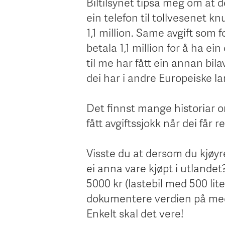
Biltilsynet tipsa meg om at de
ein telefon til tollvesenet k
1,1 million. Same avgift som for
betala 1,1 million for å ha ei
til me har fått ein annan bilavg
dei har i andre Europeiske la
Det finnst mange historiar om
fått avgiftssjokk når dei får 
Visste du at dersom du kjøyr
ei anna vare kjøpt i utlandet
5000 kr (lastebil med 500 lit
dokumentere verdien på medb
Enkelt skal det vere!