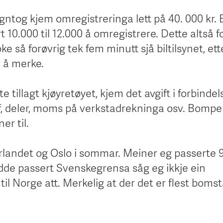
gntog kjem omregistreringa lett på 40. 000 kr. 
rt 10.000 til 12.000 å omregistrere. Dette altså fo
ke så forøvrig tek fem minutt sjå biltilsynet, ett
l å merke.
rekte tillagt kjøyretøyet, kjem det avgift i forbind
toff, deler, moms på verkstadrekninga osv. Bomp
er til.
Sørlandet og Oslo i sommar. Meiner eg passerte 
dde passert Svenskegrensa såg eg ikkje ein
il Norge att. Merkelig at der det er flest boms