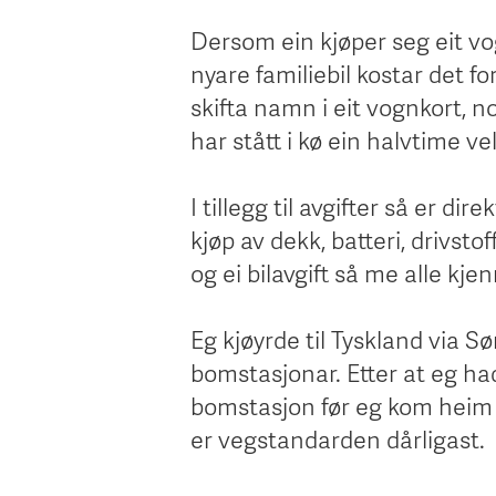
Dersom ein kjøper seg eit vo
nyare familiebil kostar det fo
skifta namn i eit vognkort, no
har stått i kø ein halvtime ve
I tillegg til avgifter så er di
kjøp av dekk, batteri, drivs
og ei bilavgift så me alle kjenn
Eg kjøyrde til Tyskland via 
bomstasjonar. Etter at eg ha
bomstasjon før eg kom heim t
er vegstandarden dårligast.