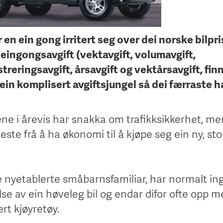
r en ein gong irritert seg over dei norske bilpr
til eingongsavgift (vektavgift, volumavgift,
treringsavgift, årsavgift og vektårsavgift, fin
ein komplisert avgiftsjungel så dei færraste ha
ne i årevis har snakka om trafikksikkerhet, me
fleste frå å ha økonomi til å kjøpe seg ein ny, sto
e nyetablerte småbarnsfamiliar, har normalt in
else av ein høveleg bil og endar difor ofte opp m
rt kjøyretøy.