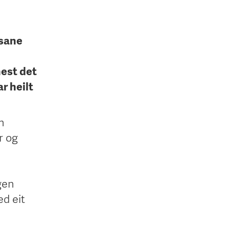
isane
nest det
r heilt
n
r og
gen
ed eit