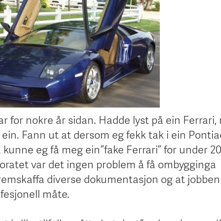
ar for nokre år sidan. Hadde lyst på ein Ferrari
a ein. Fann ut at dersom eg fekk tak i ein Pontia
så kunne eg få meg ein ”fake Ferrari” for under 2
oratet var det ingen problem å få ombygginga
remskaffa diverse dokumentasjon og at jobben
ofesjonell måte.