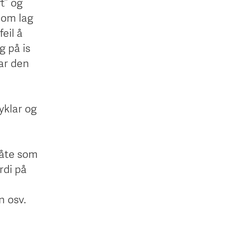
t” og
l om lag
feil å
g på is
nar den
yklar og
måte som
rdi på
n osv.