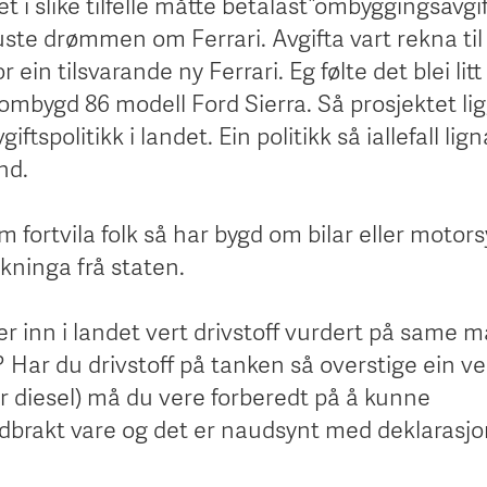
t i slike tilfelle måtte betalast ”ombyggingsavgif
nuste drømmen om Ferrari. Avgifta vart rekna ti
 ein tilsvarande ny Ferrari. Eg følte det blei litt 
n ombygd 86 modell Ford Sierra. Så prosjektet lig
iftspolitikk i landet. Ein politikk så iallefall lig
nd.
 fortvila folk så har bygd om bilar eller motors
rekninga frå staten.
er inn i landet vert drivstoff vurdert på same 
? Har du drivstoff på tanken så overstige ein ve
er diesel) må du vere forberedt på å kunne
rakt vare og det er naudsynt med deklarasjo