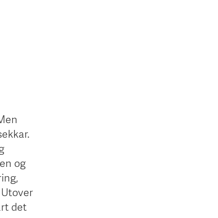
 Men
sekkar.
g
len og
ing,
. Utover
rt det