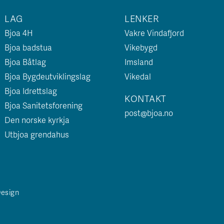
LAG
LENKER
Bjoa 4H
Vakre Vindafjord
Bjoa badstua
Vikebygd
Bjoa Båtlag
Imsland
Bjoa Bygdeutviklingslag
Vikedal
Bjoa Idrettslag
KONTAKT
Bjoa Sanitetsforening
post@bjoa.no
Den norske kyrkja
Utbjoa grendahus
Design