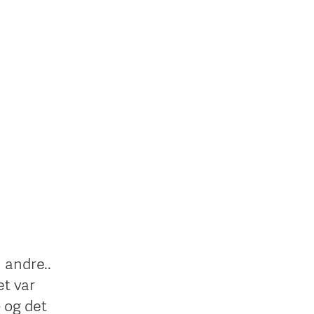
 andre..
et var
 og det