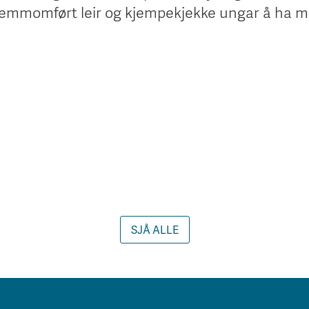
t gjemmomført leir og kjempekjekke ungar å ha 
SJÅ ALLE