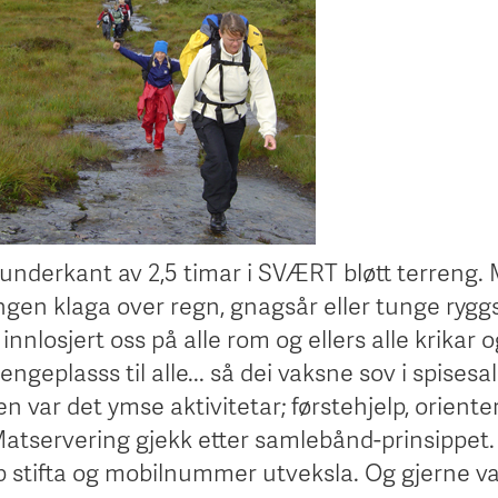
 i underkant av 2,5 timar i SVÆRT bløtt terreng.
gen klaga over regn, gnagsår eller tunge rygg
nnlosjert oss på alle rom og ellers alle krikar o
engeplasss til alle... så dei vaksne sov i spisesa
var det ymse aktivitetar; førstehjelp, orienter
 Matservering gjekk etter samlebånd-prinsippet
p stifta og mobilnummer utveksla. Og gjerne va