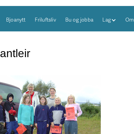
Bjoanytt
Friluftsliv
Bu og jobba
Lag
Om 
antleir