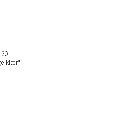
 20
e klær".