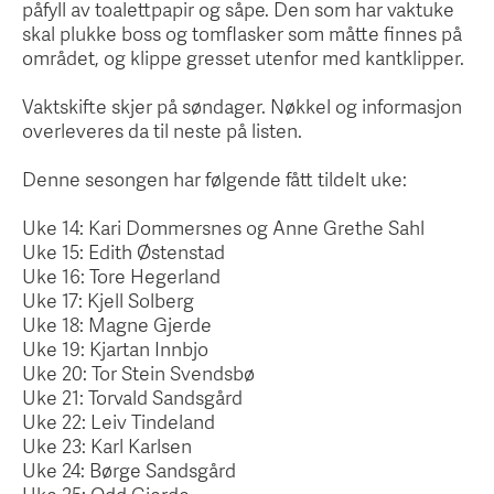
påfyll av toalettpapir og såpe. Den som har vaktuke
skal plukke boss og tomflasker som måtte finnes på
området, og klippe gresset utenfor med kantklipper.
Vaktskifte skjer på søndager. Nøkkel og informasjon
overleveres da til neste på listen.
Denne sesongen har følgende fått tildelt uke:
Uke 14: Kari Dommersnes og Anne Grethe Sahl
Uke 15: Edith Østenstad
Uke 16: Tore Hegerland
Uke 17: Kjell Solberg
Uke 18: Magne Gjerde
Uke 19: Kjartan Innbjo
Uke 20: Tor Stein Svendsbø
Uke 21: Torvald Sandsgård
Uke 22: Leiv Tindeland
Uke 23: Karl Karlsen
Uke 24: Børge Sandsgård