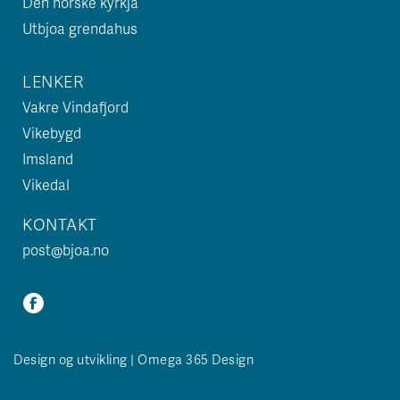
Den norske kyrkja
Utbjoa grendahus
LENKER
Vakre Vindafjord
Vikebygd
Imsland
Vikedal
KONTAKT
post@bjoa.no
Design og utvikling | Omega 365 Design