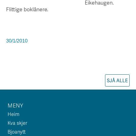
Eikehaugen.
Flittige boklånere.
30/1/2010
SJÅ ALLE
MENY
Heim
Kva skjer
Bjoanytt