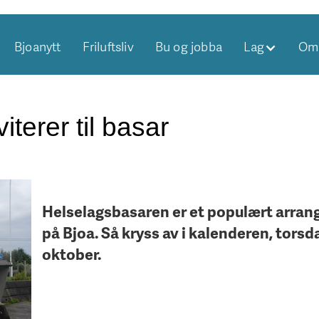
Bjoanytt
Friluftsliv
Bu og jobba
Lag
Om 
iterer til basar
Helselagsbasaren er et populært arra
på Bjoa. Så kryss av i kalenderen, torsd
oktober.