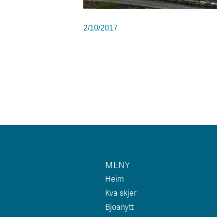
2/10/2017
MENY
Heim
Kva skjer
Bjoanytt