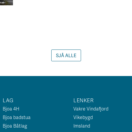
SJÅ ALLE
LAG
LENKER
Bjoa 4H
Vakre Vindafjord
Bjoa badstua
Vikebygd
Bjoa Båtlag
Imsland