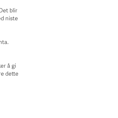
Det blir
ed niste
nta.
er å gi
e dette