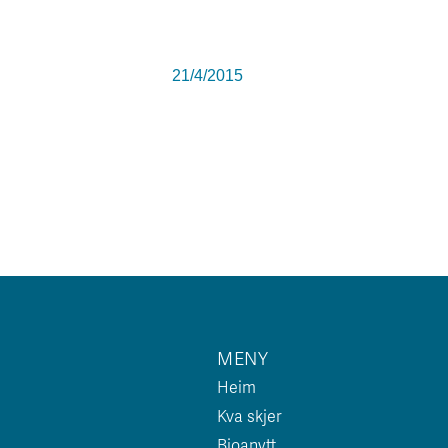
21/4/2015
MENY
Heim
Kva skjer
Bjoanytt