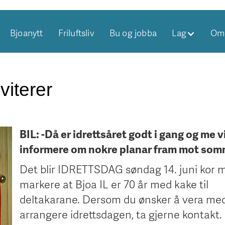
Bjoanytt
Friluftsliv
Bu og jobba
Lag
Om 
viterer
BIL: -Då er idrettsåret godt i gang og me vi
informere om nokre planar fram mot som
Det blir IDRETTSDAG søndag 14. juni kor m
markere at Bjoa IL er 70 år med kake til
deltakarane. Dersom du ønsker å vera me
arrangere idrettsdagen, ta gjerne kontakt.