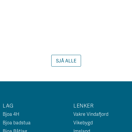
SJÅ ALLE
LAG
LENKER
Bjoa 4H
Vakre Vindafjord
Bjoa badstua
Vikebygd
Bjoa Båtlag
Imsland