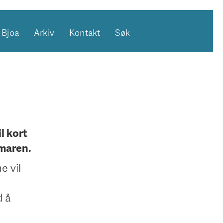
Bjoa
Arkiv
Kontakt
Søk
l kort
maren.
e vil
d å