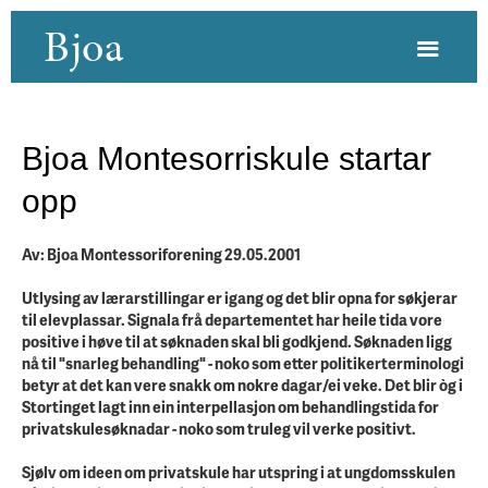
Bjoa
Bjoa Montesorriskule startar
opp
Av: Bjoa Montessoriforening 29.05.2001
Utlysing av lærarstillingar er igang og det blir opna for søkjerar
til elevplassar. Signala frå departementet har heile tida vore
positive i høve til at søknaden skal bli godkjend. Søknaden ligg
nå til "snarleg behandling" - noko som etter politikerterminologi
betyr at det kan vere snakk om nokre dagar/ei veke. Det blir òg i
Stortinget lagt inn ein interpellasjon om behandlingstida for
privatskulesøknadar - noko som truleg vil verke positivt.
Sjølv om ideen om privatskule har utspring i at ungdomsskulen