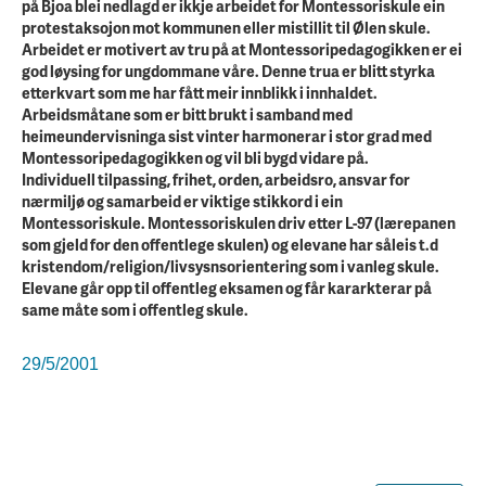
på Bjoa blei nedlagd er ikkje arbeidet for Montessoriskule ein
protestaksojon mot kommunen eller mistillit til Ølen skule.
Arbeidet er motivert av tru på at Montessoripedagogikken er ei
god løysing for ungdommane våre. Denne trua er blitt styrka
etterkvart som me har fått meir innblikk i innhaldet.
Arbeidsmåtane som er bitt brukt i samband med
heimeundervisninga sist vinter harmonerar i stor grad med
Montessoripedagogikken og vil bli bygd vidare på.
Individuell tilpassing, frihet, orden, arbeidsro, ansvar for
nærmiljø og samarbeid er viktige stikkord i ein
Montessoriskule. Montessoriskulen driv etter L-97 (lærepanen
som gjeld for den offentlege skulen) og elevane har såleis t.d
kristendom/religion/livsysnsorientering som i vanleg skule.
Elevane går opp til offentleg eksamen og får kararkterar på
same måte som i offentleg skule.
29/5/2001