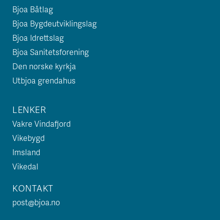
Bjoa Båtlag
Bjoa Bygdeutviklingslag
Bjoa Idrettslag
Bjoa Sanitetsforening
Den norske kyrkja
Utbjoa grendahus
LENKER
Vakre Vindafjord
Vikebygd
Imsland
Vikedal
KONTAKT
post@bjoa.no