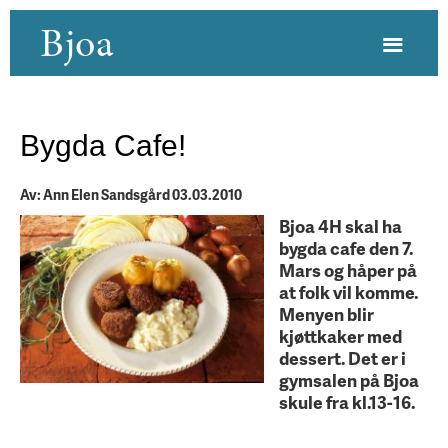
Bjoa
Bygda Cafe!
Av: Ann Elen Sandsgård 03.03.2010
Bjoa 4H skal ha
bygda cafe den 7.
Mars og håper på
at folk vil komme.
Menyen blir
kjøttkaker med
dessert. Det er i
gymsalen på Bjoa
skule fra kl.13-16.