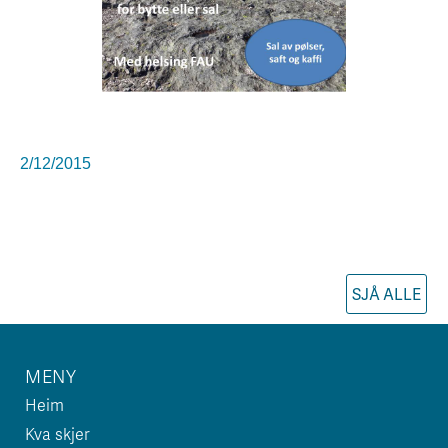
2/12/2015
SJÅ ALLE
MENY
Heim
Kva skjer