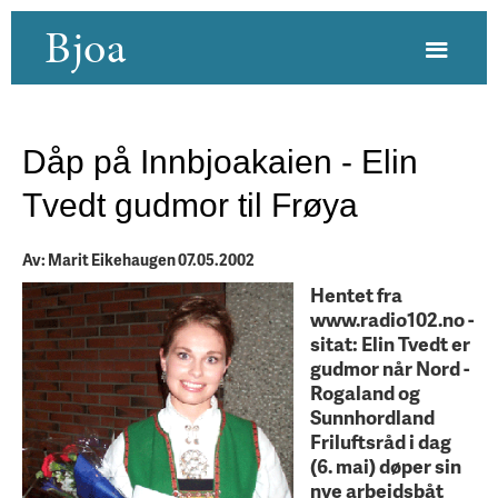
Bjoa
Dåp på Innbjoakaien - Elin
Tvedt gudmor til Frøya
Av: Marit Eikehaugen 07.05.2002
Hentet fra
www.radio102.no -
sitat: Elin Tvedt er
gudmor når Nord -
Rogaland og
Sunnhordland
Friluftsråd i dag
(6. mai) døper sin
nye arbeidsbåt