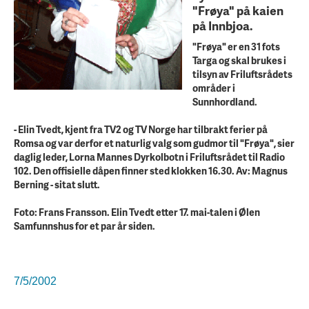
"Frøya" på kaien
på Innbjoa.
"Frøya" er en 31 fots
Targa og skal brukes i
tilsyn av Friluftsrådets
områder i
Sunnhordland.
- Elin Tvedt, kjent fra TV2 og TV Norge har tilbrakt ferier på
Romsa og var derfor et naturlig valg som gudmor til "Frøya", sier
daglig leder, Lorna Mannes Dyrkolbotn i Friluftsrådet til Radio
102. Den offisielle dåpen finner sted klokken 16.30. Av: Magnus
Berning - sitat slutt.
Foto:
Frans Fransson. Elin Tvedt etter 17. mai-talen i Ølen
Samfunnshus for et par år siden.
7/5/2002