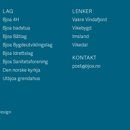
LAG
LENKER
Bjoa 4H
Vakre Vindafjord
Bjoa badstua
Vikebygd
Bjoa Båtlag
Imsland
Bjoa Bygdeutviklingslag
Vikedal
Bjoa Idrettslag
KONTAKT
Bjoa Sanitetsforening
post@bjoa.no
Den norske kyrkja
Utbjoa grendahus
Design