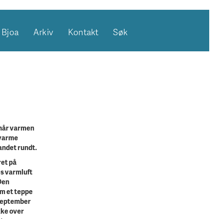
Bjoa
Arkiv
Kontakt
Søk
 når varmen
 varme
andet rundt.
ret på
s varmluft
Den
m et teppe
 september
kke over