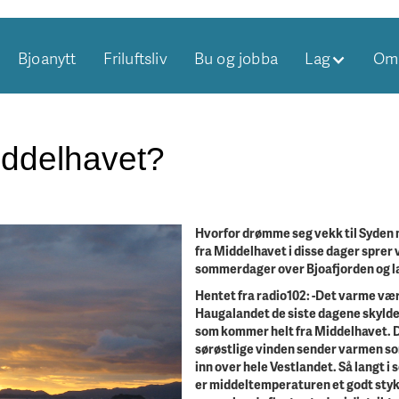
Bjoanytt
Friluftsliv
Bu og jobba
Lag
Om 
ddelhavet?
Hvorfor drømme seg vekk til Syden
fra Middelhavet i disse dager sprer
sommerdager over Bjoafjorden og l
Hentet fra radio102: -Det varme væ
Haugalandet de siste dagene skylde
som kommer helt fra Middelhavet. 
sørøstlige vinden sender varmen so
inn over hele Vestlandet. Så langt i
er middeltemperaturen et godt sty