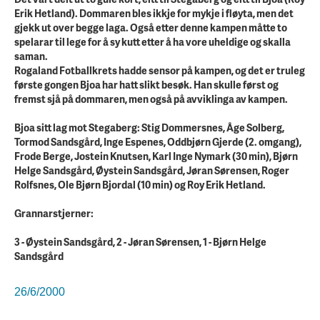
Erik Hetland). Dommaren bles ikkje for mykje i fløyta, men det
gjekk ut over begge laga. Også etter denne kampen måtte to
spelarar til lege for å sy kutt etter å ha vore uheldige og skalla
saman.
Rogaland Fotballkrets hadde sensor på kampen, og det er truleg
første gongen Bjoa har hatt slikt besøk. Han skulle først og
fremst sjå på dommaren, men også på avviklinga av kampen.
Bjoa sitt lag mot Stegaberg: Stig Dommersnes, Åge Solberg,
Tormod Sandsgård, Inge Espenes, Oddbjørn Gjerde (2. omgang),
Frode Berge, Jostein Knutsen, Karl Inge Nymark (30 min), Bjørn
Helge Sandsgård, Øystein Sandsgård, Jøran Sørensen, Roger
Rolfsnes, Ole Bjørn Bjordal (10 min) og Roy Erik Hetland.
Grannarstjerner:
3 - Øystein Sandsgård, 2 - Jøran Sørensen, 1 - Bjørn Helge
Sandsgård
26/6/2000