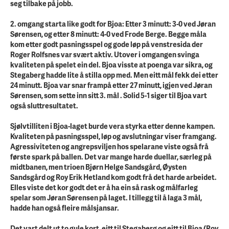
seg tilbake på jobb.
2. omgang starta like godt for Bjoa: Etter 3 minutt: 3-0 ved Jøran
Sørensen, og etter 8 minutt: 4-0 ved Frode Berge. Begge måla
kom etter godt pasningsspel og gode løp på venstresida der
Roger Rolfsnes var svært aktiv. Utover i omgangen svinga
kvaliteten på spelet ein del. Bjoa visste at poenga var sikra, og
Stegaberg hadde lite å stilla opp med. Men eitt mål fekk dei etter
24 minutt. Bjoa var snar frampå etter 27 minutt, igjen ved Jøran
Sørensen, som sette inn sitt 3. mål . Solid 5-1 siger til Bjoa vart
også sluttresultatet.
Sjølvtilliten i Bjoa-laget burde vera styrka etter denne kampen.
Kvaliteten på pasningsspel, løp og avslutningar viser framgang.
Agressiviteten og angrepsviljen hos spelarane viste også frå
første spark på ballen. Det var mange harde duellar, særleg på
midtbanen, men trioen Bjørn Helge Sandsgård, Øysten
Sandsgård og Roy Erik Hetland kom godt frå det harde arbeidet.
Elles viste det kor godt det er å ha ein så rask og målfarleg
spelar som Jøran Sørensen på laget. I tillegg til å laga 3 mål,
hadde han også fleire målsjansar.
Det vart delt ut to gule kort, eitt til Stegaberg og eitt til Bjoa (Roy