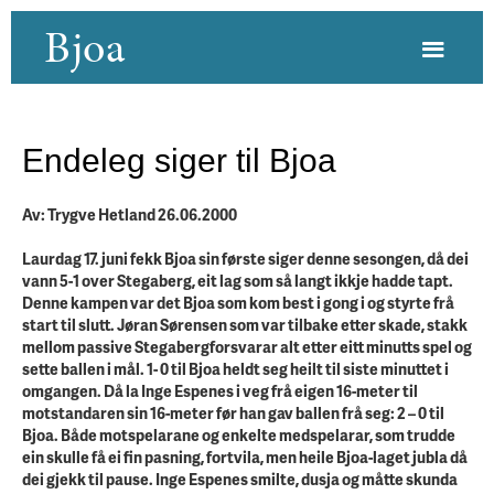
Bjoa
Endeleg siger til Bjoa
Av: Trygve Hetland 26.06.2000
Laurdag 17. juni fekk Bjoa sin første siger denne sesongen, då dei
vann 5-1 over Stegaberg, eit lag som så langt ikkje hadde tapt.
Denne kampen var det Bjoa som kom best i gong i og styrte frå
start til slutt. Jøran Sørensen som var tilbake etter skade, stakk
mellom passive Stegabergforsvarar alt etter eitt minutts spel og
sette ballen i mål. 1- 0 til Bjoa heldt seg heilt til siste minuttet i
omgangen. Då la Inge Espenes i veg frå eigen 16-meter til
motstandaren sin 16-meter før han gav ballen frå seg: 2 – 0 til
Bjoa. Både motspelarane og enkelte medspelarar, som trudde
ein skulle få ei fin pasning, fortvila, men heile Bjoa-laget jubla då
dei gjekk til pause. Inge Espenes smilte, dusja og måtte skunda