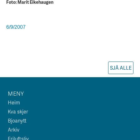
Foto: Marit Eikehaugen
6/9/2007
SJÅ ALLE
MENY
Heim
Kva skjer
Bjoanytt
Arkiv
Friluftsliv