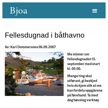
Bjoa
Fellesdugnad i båthavno
Av: Kari Dommersnes 06.09.2007
Me minner om
fellesdugnaden 15.
september med start
kl. 09.00.
Mange ting skal
utførast, gi beskjed
hvis du kjem slik at me
kan fordela oppgåvene
på førehand. Ta med
deg høveleg verktøy.