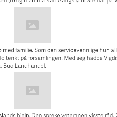
sen (h) og mamma Kari Gangstø til Steinar på 
ø med familie. Som den servicevennlige hun all
yld tenkt på forsamlingen. Med seg hadde Vigdi
ra Buo Landhandel.
nslands hjelp. Den spreke veteranen visste råd