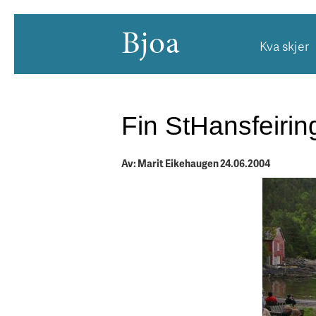
Bjoa
Kva skjer
Fin StHansfeirin
Av: Marit Eikehaugen 24.06.2004