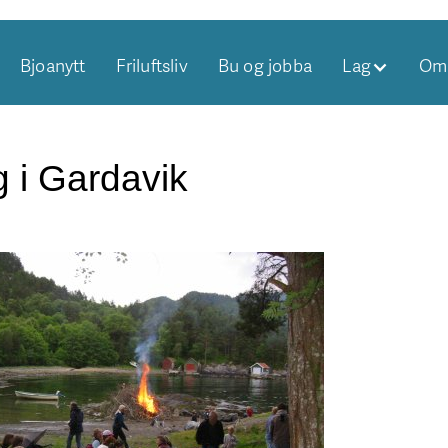
Bjoanytt
Friluftsliv
Bu og jobba
Lag
Om 
g i Gardavik