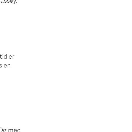
Vassøy.
tid er
s en
. Og med