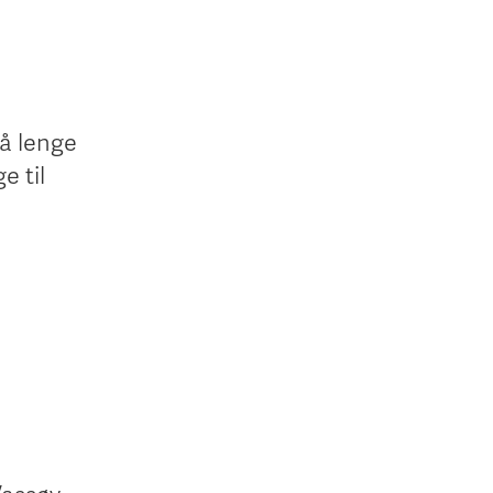
så lenge
e til