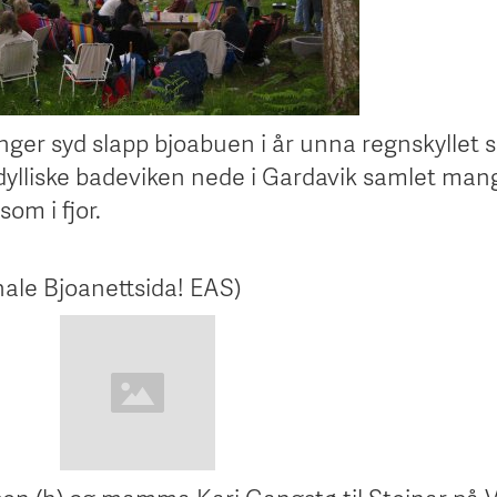
ger syd slapp bjoabuen i år unna regnskyllet 
idylliske badeviken nede i Gardavik samlet mang
som i fjor.
inale Bjoanettsida! EAS)