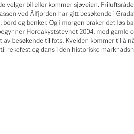
de velger bil eller kommer sjøveien. Friluftsråde
plassen ved Ålfjorden har gitt besøkende i Grada
d, bord og benker. Og i morgen braker det løs b
 begynner Hordakyststevnet 2004, med gamle o
llt av besøkende til fots. Kvelden kommer til å n
 til rekefest og dans i den historiske marknadsh