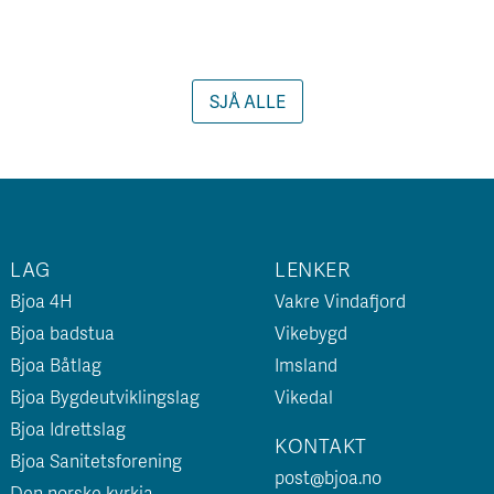
SJÅ ALLE
LAG
LENKER
Bjoa 4H
Vakre Vindafjord
Bjoa badstua
Vikebygd
Bjoa Båtlag
Imsland
Bjoa Bygdeutviklingslag
Vikedal
Bjoa Idrettslag
KONTAKT
Bjoa Sanitetsforening
post@bjoa.no
Den norske kyrkja