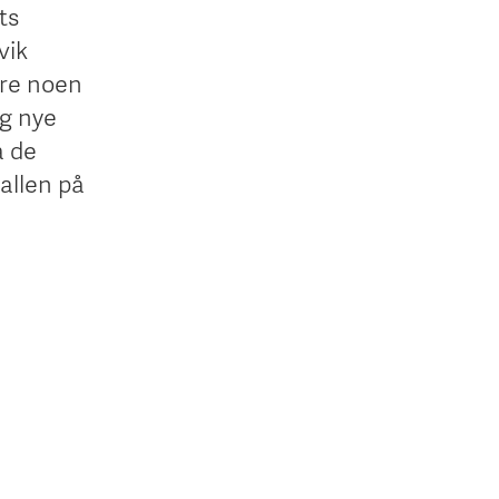
ts
vik
are noen
g nye
å de
allen på