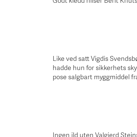
Godt kledd hilser Berit Knut
Like ved satt Vigdis Svendsb
hadde hun for sikkerhets sk
pose salgbart myggmiddel f
Ingen ild uten Valgjerd Stei