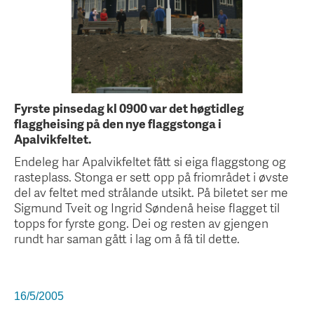
Fyrste pinsedag kl 0900 var det høgtidleg
flaggheising på den nye flaggstonga i
Apalvikfeltet.
Endeleg har Apalvikfeltet fått si eiga flaggstong og
rasteplass. Stonga er sett opp på friområdet i øvste
del av feltet med strålande utsikt. På biletet ser me
Sigmund Tveit og Ingrid Søndenå heise flagget til
topps for fyrste gong. Dei og resten av gjengen
rundt har saman gått i lag om å få til dette.
16/5/2005