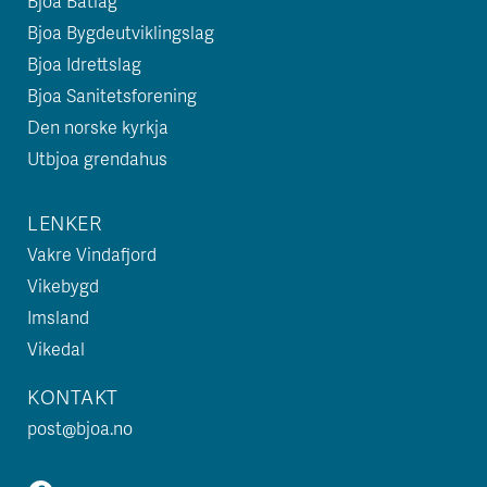
Bjoa Båtlag
Bjoa Bygdeutviklingslag
Bjoa Idrettslag
Bjoa Sanitetsforening
Den norske kyrkja
Utbjoa grendahus
LENKER
Vakre Vindafjord
Vikebygd
Imsland
Vikedal
KONTAKT
post@bjoa.no