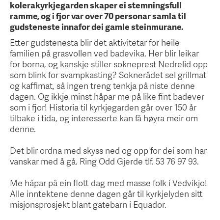
kolerakyrkjegarden skaper ei stemningsfull
ramme, og i fjor var over 70 personar samla til
gudsteneste innafor dei gamle steinmurane.
Etter gudstenesta blir det aktivitetar for heile
familien på grasvollen ved badevika. Her blir leikar
for borna, og kanskje stiller sokneprest Nedrelid opp
som blink for svampkasting? Soknerådet sel grillmat
og kaffimat, så ingen treng tenkja på niste denne
dagen. Og ikkje minst håpar me på like fint badever
som i fjor! Historia til kyrkjegarden går over 150 år
tilbake i tida, og interesserte kan få høyra meir om
denne.
Det blir ordna med skyss ned og opp for dei som har
vanskar med å gå. Ring Odd Gjerde tlf. 53 76 97 93.
Me håpar på ein flott dag med masse folk i Vedvikjo!
Alle inntektene denne dagen går til kyrkjelyden sitt
misjonsprosjekt blant gatebarn i Equador.