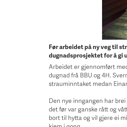
Før arbeidet på ny veg til st
dugnadsprosjektet for å gi un
Arbeidet er gjennomført med
dugnad frå BBU og 4H. Sverre
strauminntaket medan Einar S
Den nye inngangen har brei r
det før var ganske rått og v
bort til hytta og vil gjere ei
kjem i gong.