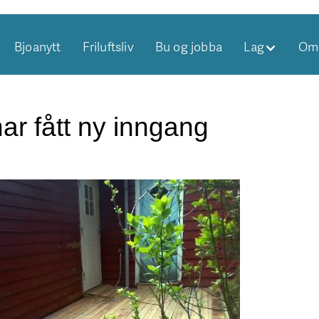
Bjoanytt
Friluftsliv
Bu og jobba
Lag
Om 
ar fått ny inngang