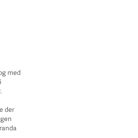
 og med
i
.
e der
egen
tranda