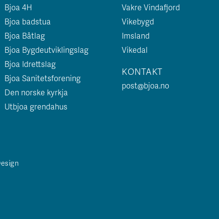
Bjoa 4H
Vakre Vindafjord
Bjoa badstua
Vikebygd
Bjoa Båtlag
Imsland
Bjoa Bygdeutviklingslag
Vikedal
Bjoa Idrettslag
KONTAKT
Bjoa Sanitetsforening
post@bjoa.no
Den norske kyrkja
Utbjoa grendahus
Design