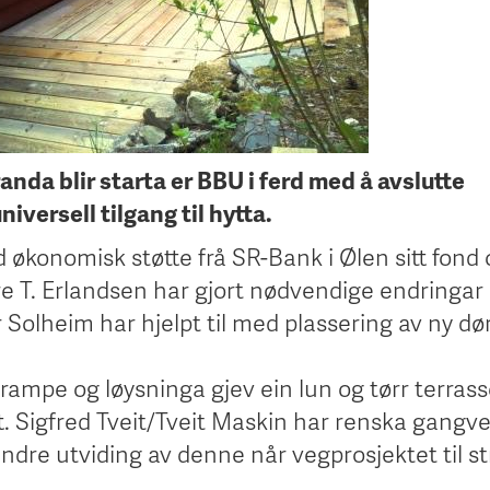
randa blir starta er BBU i ferd med å avslutte
iversell tilgang til hytta.
 økonomisk støtte frå SR-Bank i Ølen sitt fond
 T. Erlandsen har gjort nødvendige endringar 
olheim har hjelpt til med plassering av ny dør
ampe og løysninga gjev ein lun og tørr terrass
ått. Sigfred Tveit/Tveit Maskin har renska gangv
 mindre utviding av denne når vegprosjektet til s