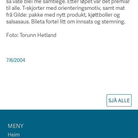
så våte blei me samtlege. Etter løpet var det premiar
til alle. T-skjorter med orienteringsmotiv, samt mat
frå Gilde: pakke med nytt produkt, kjøttboller og
salsasaus. Bileta fortel litt om innsats og stemning.
Foto: Torunn Hetland
7/6/2004
SJÅ ALLE
MENY
Heim