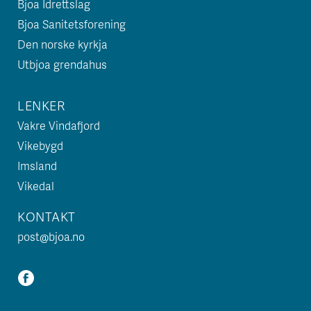
Bjoa Idrettslag
Bjoa Sanitetsforening
Den norske kyrkja
Utbjoa grendahus
LENKER
Vakre Vindafjord
Vikebygd
Imsland
Vikedal
KONTAKT
post@bjoa.no