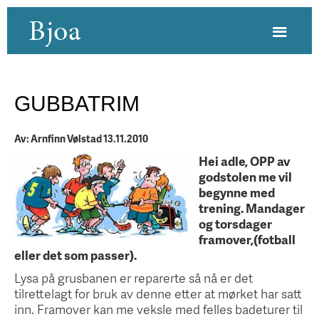
Bjoa
GUBBATRIM
Av: Arnfinn Vølstad 13.11.2010
Hei adle, OPP av
godstolen me vil
begynne med
trening. Mandager
og torsdager
framover,(fotball
eller det som passer).
Lysa på grusbanen er reparerte så nå er det
tilrettelagt for bruk av denne etter at mørket har satt
inn. Framover kan me veksle med felles badeturer til