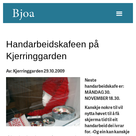
Bjoa
Handarbeidskafeen på
Kjerringgarden
Av: Kjerringgarden 29.10.2009
Neste
handarbeidskafe er:
MÅNDAG 30.
NOVEMBER 18.30.
Kanskje nokre til vil
nytta høvet til å få
skjerma tid til eit
handarbeid dei ivrar
for. -Og ein kan kanskje