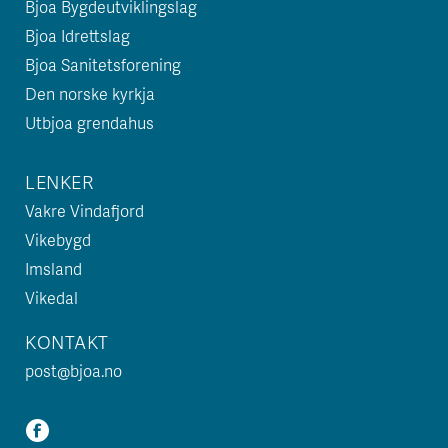
Bjoa Bygdeutviklingslag
Bjoa Idrettslag
Bjoa Sanitetsforening
Den norske kyrkja
Utbjoa grendahus
LENKER
Vakre Vindafjord
Vikebygd
Imsland
Vikedal
KONTAKT
post@bjoa.no