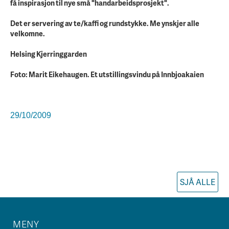
få inspirasjon til nye små "handarbeidsprosjekt".
Det er servering av te/kaffi og rundstykke. Me ynskjer alle
velkomne.
Helsing Kjerringgarden
Foto: Marit Eikehaugen. Et utstillingsvindu på Innbjoakaien
29/10/2009
SJÅ ALLE
MENY