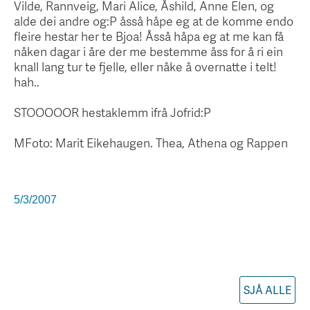
Vilde, Rannveig, Mari Alice, Åshild, Anne Elen, og
alde dei andre og:P åsså håpe eg at de komme endo
fleire hestar her te Bjoa! Åsså håpa eg at me kan få
nåken dagar i åre der me bestemme åss for å ri ein
knall lang tur te fjelle, eller nåke å overnatte i telt!
hah..
STOOOOOR hestaklemm ifrå Jofrid:P
MFoto: Marit Eikehaugen. Thea, Athena og Rappen
5/3/2007
SJÅ ALLE