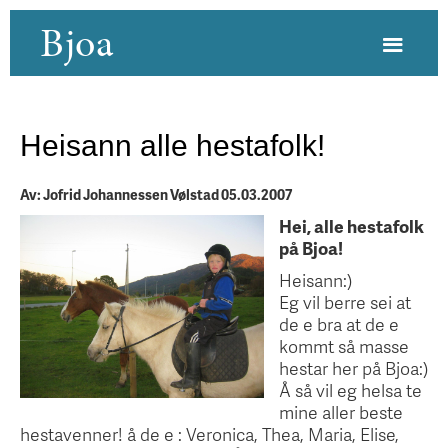
Bjoa
Heisann alle hestafolk!
Av: Jofrid Johannessen Vølstad 05.03.2007
Hei, alle hestafolk
på Bjoa!
Heisann:)
Eg vil berre sei at
de e bra at de e
kommt så masse
hestar her på Bjoa:)
Å så vil eg helsa te
mine aller beste
hestavenner! å de e : Veronica, Thea, Maria, Elise,