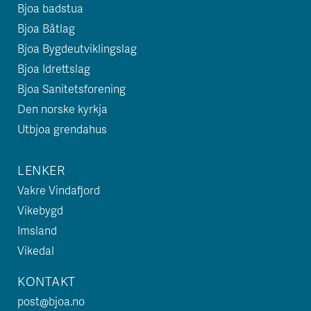
Bjoa badstua
Bjoa Båtlag
Bjoa Bygdeutviklingslag
Bjoa Idrettslag
Bjoa Sanitetsforening
Den norske kyrkja
Utbjoa grendahus
LENKER
Vakre Vindafjord
Vikebygd
Imsland
Vikedal
KONTAKT
post@bjoa.no