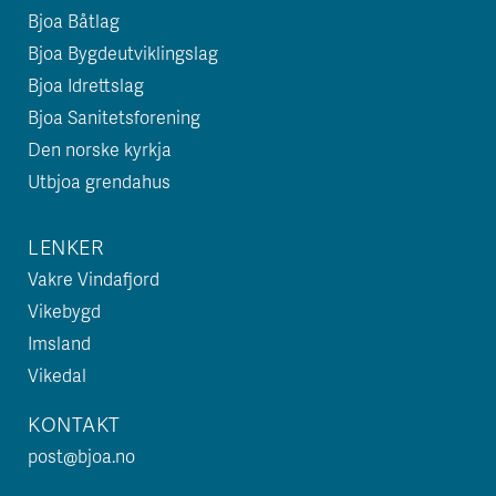
Bjoa Båtlag
Bjoa Bygdeutviklingslag
Bjoa Idrettslag
Bjoa Sanitetsforening
Den norske kyrkja
Utbjoa grendahus
LENKER
Vakre Vindafjord
Vikebygd
Imsland
Vikedal
KONTAKT
post@bjoa.no