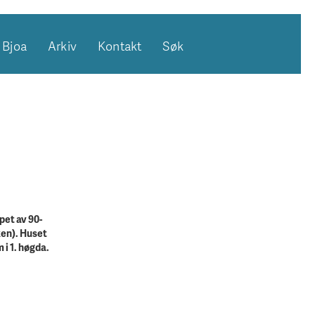
Bjoa
Arkiv
Kontakt
Søk
øpet av 90-
ken). Huset
 i 1. høgda.