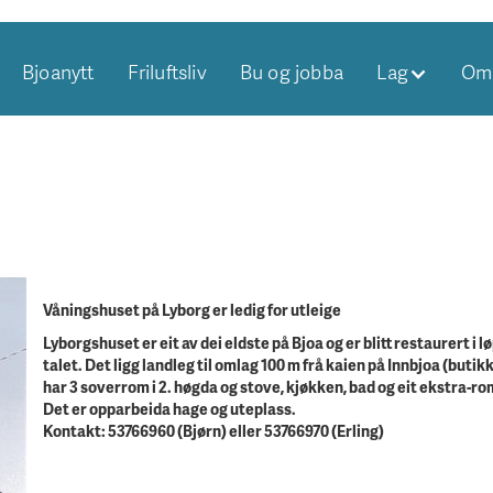
Bjoanytt
Friluftsliv
Bu og jobba
Lag
Om 
Våningshuset på Lyborg er ledig for utleige
Lyborgshuset er eit av dei eldste på Bjoa og er blitt restaurert i l
talet. Det ligg landleg til omlag 100 m frå kaien på Innbjoa (butik
har 3 soverrom i 2. høgda og stove, kjøkken, bad og eit ekstra-rom
Det er opparbeida hage og uteplass.
Kontakt: 53766960 (Bjørn) eller 53766970 (Erling)