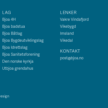
LAG
LENKER
Bjoa 4H
Vakre Vindafjord
Bjoa badstua
Vikebygd
Bjoa Båtlag
Imsland
Bjoa Bygdeutviklingslag
Vikedal
Bjoa Idrettslag
KONTAKT
Bjoa Sanitetsforening
post@bjoa.no
Den norske kyrkja
Utbjoa grendahus
Design