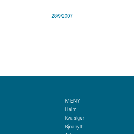
28/9/2007
MENY
Heim
Kva skjer
Bjoanytt