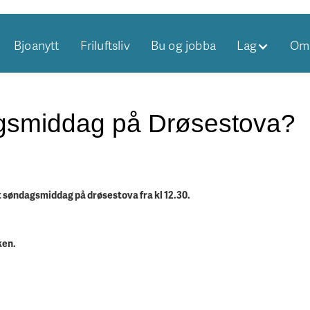
Bjoanytt
Friluftsliv
Bu og jobba
Lag
Om 
smiddag på Drøsestova?
t søndagsmiddag på drøsestova fra kl 12.30.
ken.