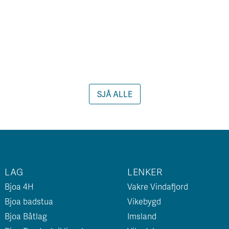
SJÅ ALLE
LAG
LENKER
Bjoa 4H
Vakre Vindafjord
Bjoa badstua
Vikebygd
Bjoa Båtlag
Imsland