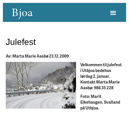
Bjoa
Julefest
Av: Marta Marie Aasbø 23.12.2009
Velkommen til julefest
i Utbjoa bedehus
lørdag 2. januar.
Kontakt Marta Marie
Aasbø: 986 35 228
Foto: Marit
Eikehaugen. Svalland
på Utbjoa.