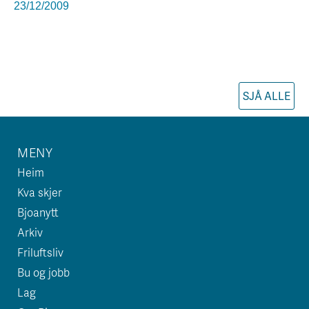
23/12/2009
SJÅ ALLE
MENY
Heim
Kva skjer
Bjoanytt
Arkiv
Friluftsliv
Bu og jobb
Lag