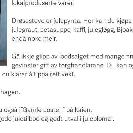
lokalproduserte varer.
Drøsestovo er julepynta. Her kan du kjøpa
julegraut, betasuppe, kaffi, julegløgg, Bjoa
endå noko meir.
Gå ikkje glipp av loddsalget med mange fi
gevinster gitt av torghandlarane. Du kan 
du klarar å tippa rett vekt.
ehagen.
u også i ”Gamle posten” på kaien.
de juletilbod og godt utval i juleblomar.