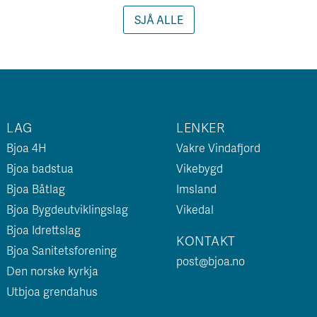
SJÅ ALLE
LAG
LENKER
Bjoa 4H
Vakre Vindafjord
Bjoa badstua
Vikebygd
Bjoa Båtlag
Imsland
Bjoa Bygdeutviklingslag
Vikedal
Bjoa Idrettslag
KONTAKT
Bjoa Sanitetsforening
post@bjoa.no
Den norske kyrkja
Utbjoa grendahus