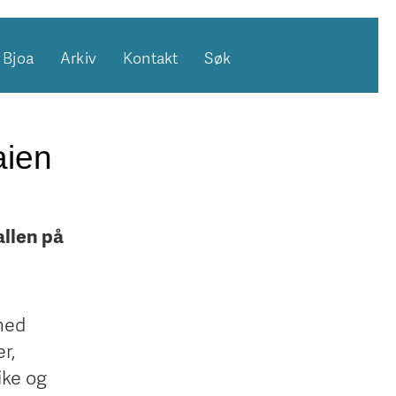
Bjoa
Arkiv
Kontakt
Søk
aien
llen på
med
r,
ike og