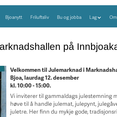
Bjoanytt
Friluftsliv
Bu og jobba
Lag
Om 
arknadshallen på Innbjoak
Velkommen til Julemarknad i Marknadsha
Bjoa, laurdag 12. desember
kl. 10:00 - 15:00.
Vi inviterer til gammaldags julestemning 
høve til å handle julemat, julepynt, julegåve
juletre. Her finn du mykje gode, tradisjonsr