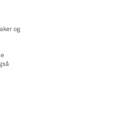
kaker og
ne
også