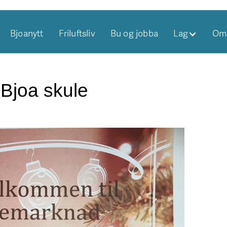
Bjoanytt
Friluftsliv
Bu og jobba
Lag
Om 
Bjoa skule