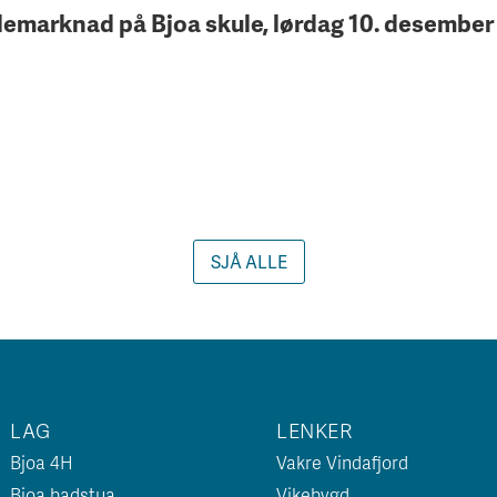
ulemarknad på Bjoa skule, lørdag 10. desember f
SJÅ ALLE
LAG
LENKER
Bjoa 4H
Vakre Vindafjord
Bjoa badstua
Vikebygd