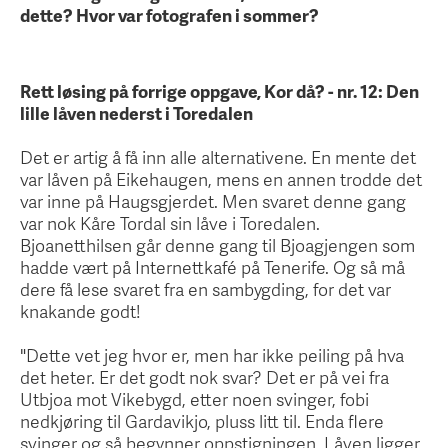
dette? Hvor var fotografen i sommer?
Rett løsing på forrige oppgave, Kor då? - nr. 12: Den
lille låven nederst i Toredalen
Det er artig å få inn alle alternativene. En mente det
var låven på Eikehaugen, mens en annen trodde det
var inne på Haugsgjerdet. Men svaret denne gang
var nok Kåre Tordal sin låve i Toredalen.
Bjoanetthilsen går denne gang til Bjoagjengen som
hadde vært på Internettkafé på Tenerife. Og så må
dere få lese svaret fra en sambygding, for det var
knakande godt!
"Dette vet jeg hvor er, men har ikke peiling på hva
det heter. Er det godt nok svar? Det er på vei fra
Utbjoa mot Vikebygd, etter noen svinger, fobi
nedkjøring til Gardavikjo, pluss litt til. Enda flere
svinger og så begynner oppstigningen. Låven ligger