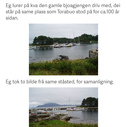
Eg lurer på kva den gamle bjoagjengen driv med, dei
står på same plass som Torabuo stod på for ca.100 år
sidan.
Eg tok to bilde frå same ståsted, for samanligning.