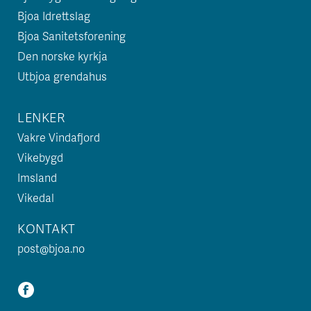
Bjoa Idrettslag
Bjoa Sanitetsforening
Den norske kyrkja
Utbjoa grendahus
LENKER
Vakre Vindafjord
Vikebygd
Imsland
Vikedal
KONTAKT
post@bjoa.no