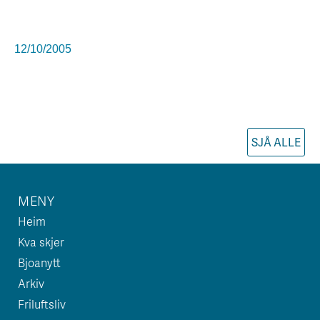
12/10/2005
SJÅ ALLE
MENY
Heim
Kva skjer
Bjoanytt
Arkiv
Friluftsliv