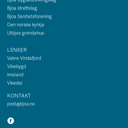
Bjoa Idrettslag
Bjoa Sanitetsforening
Den norske kyrkja
Utbjoa grendahus
LENKER
Vakre Vindafjord
Vikebygd
Imsland
Vikedal
KONTAKT
post@bjoa.no