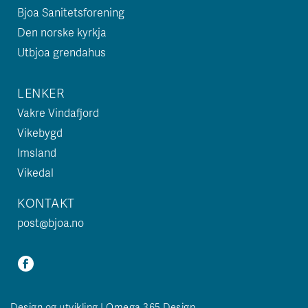
Bjoa Sanitetsforening
Den norske kyrkja
Utbjoa grendahus
LENKER
Vakre Vindafjord
Vikebygd
Imsland
Vikedal
KONTAKT
post@bjoa.no
Design og utvikling | Omega 365 Design