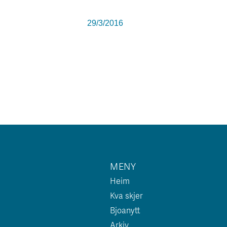
29/3/2016
MENY
Heim
Kva skjer
Bjoanytt
Arkiv