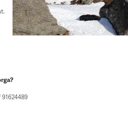
t.
orga?
f 91624489