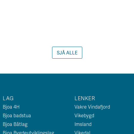
SJÅ ALLE
LAG
LENKER
Bjoa 4H
Vakre Vindafjord
Bjoa badstua
Vikebygd
Bjoa Båtlag
Imsland
Bjoa Bygdeutviklingslag
Vikedal