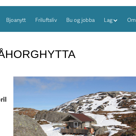
Bjoanytt
Friluftsliv
Bu og jobba
Lag
Om 
RÅHORGHYTTA
ril