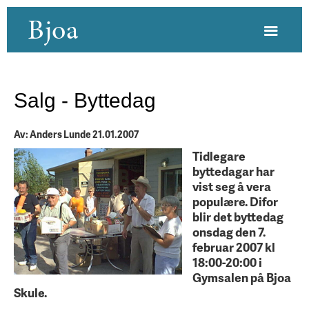
Bjoa
Salg - Byttedag
Av: Anders Lunde 21.01.2007
Tidlegare
byttedagar har
vist seg å vera
populære. Difor
blir det byttedag
onsdag den 7.
februar 2007 kl
18:00-20:00 i
Gymsalen på Bjoa
Skule.