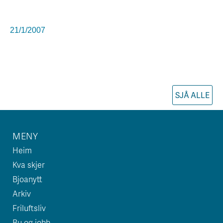
21/1/2007
SJÅ ALLE
MENY
Heim
Kva skjer
Bjoanytt
Arkiv
Friluftsliv
Bu og jobb