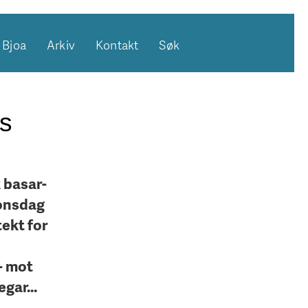
Bjoa
Arkiv
Kontakt
Søk
s
 basar-
 onsdag
tekt for
 mot
gar...