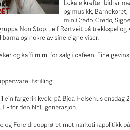
Lokale krefter bidrar m
og musikk; Barnekoret,
miniCredo, Credo, Sign
gruppa Non Stop, Leif Rørtveit på trekkspel og
barna og nokre av sine eigne viser.
er og kaffi m.m. for salg i cafeen. Fine gevinst
upperwareutstilling.
l ein fargerik kveld på Bjoa Helsehus onsdag 
 - for den NYE generasjon.
og Foreldreopprøret mot narkotikapolitikk på 