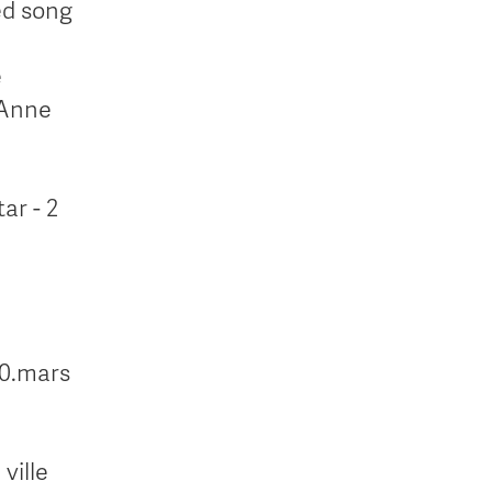
ed song
e
 Anne
ar - 2
20.mars
ville