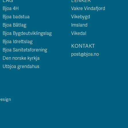
Bjoa 4H
Vakre Vindafjord
Bjoa badstua
Vikebygd
Bjoa Båtlag
Imsland
Bjoa Bygdeutviklingslag
Vikedal
Bjoa Idrettslag
KONTAKT
Bjoa Sanitetsforening
post@bjoa.no
Den norske kyrkja
Utbjoa grendahus
Design