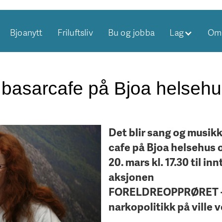
Bjoanytt
Friluftsliv
Bu og jobba
Lag
Om 
basarcafe på Bjoa helsehu
Det blir sang og musikk
cafe på Bjoa helsehus
20. mars kl. 17.30 til inn
aksjonen
FORELDREOPPRØRET -
narkopolitikk på ville ve