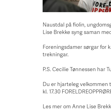
Naustdal på fiolin, ungdoms
Lise Brekke syng saman med 
Foreningsdamer sørgar for kak
trekningar.
P.S. Cecilie Tønnessen har T
Du er hjarteleg velkommen ti
kl. 17.30 FORELDREOPPRØRET
Les mer om Anne Lise Brekke 