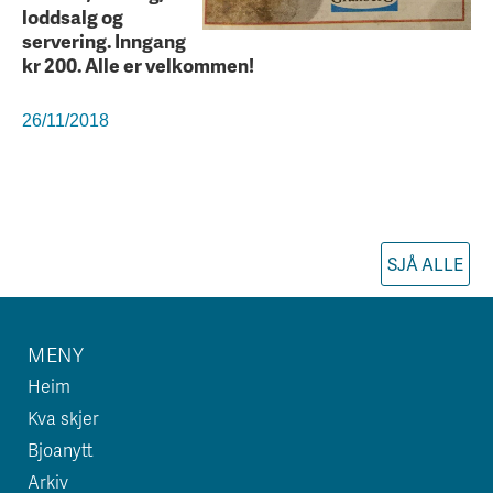
loddsalg og
servering. Inngang
kr 200. Alle er velkommen!
26/11/2018
SJÅ ALLE
MENY
Heim
Kva skjer
Bjoanytt
Arkiv