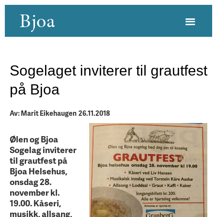
Bjoa
Sogelaget inviterer til grautfest
på Bjoa
Av: Marit Eikehaugen 26.11.2018
Ølen og Bjoa
Sogelag inviterer
til grautfest på
Bjoa Helsehus,
onsdag 28.
november kl.
19.00. Kåseri,
musikk, allsang,