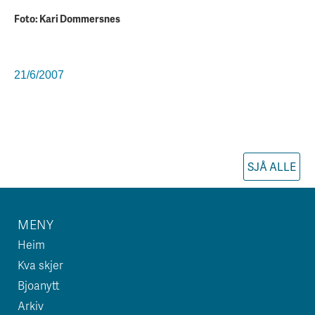
Foto: Kari Dommersnes
21/6/2007
SJÅ ALLE
MENY
Heim
Kva skjer
Bjoanytt
Arkiv