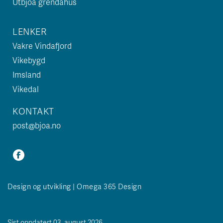
Utbjoa grendahus
LENKER
Vakre Vindafjord
Vikebygd
Imsland
Vikedal
KONTAKT
post@bjoa.no
Design og utvikling | Omega 365 Design
Sist oppdatert 03. august 2026