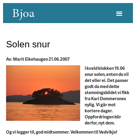
Bjoa
Solen snur
Av: Marit Eikehaugen 21.06.2007
I kveld klokken 19.06
snur solen, enten du vil
det eller ei. Det passer
godt da med dette
stemningsbildet vi fikk
fra Kari Dommersnes
nylig. Vi går mot
kortere dager.
Oppfordringen blir
derfor, nyt dem.
Og vi legger til, god midtsommer. Velkommen til Vedvikjo!