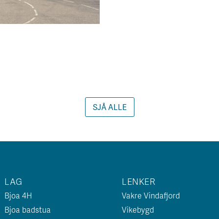
SJÅ ALLE
LAG
LENKER
Bjoa 4H
Vakre Vindafjord
Bjoa badstua
Vikebygd