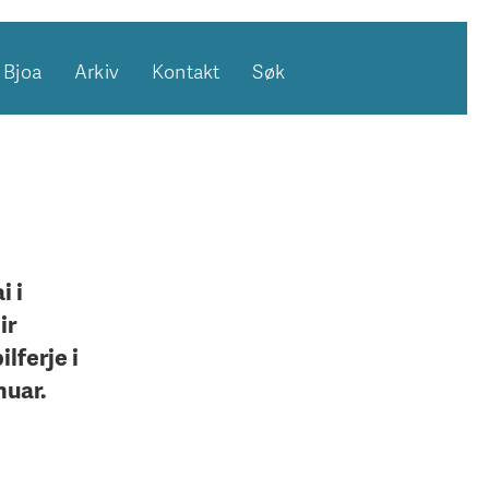
Bjoa
Arkiv
Kontakt
Søk
i i
ir
lferje i
nuar.