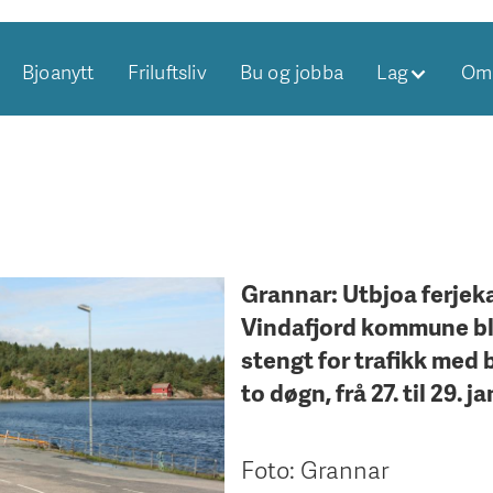
Bjoanytt
Friluftsliv
Bu og jobba
Lag
Om 
Grannar: Utbjoa ferjeka
Vindafjord kommune bl
stengt for trafikk med bi
to døgn, frå 27. til 29. ja
Foto: Grannar